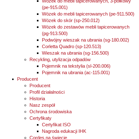
Wózek do mebli tapicerowanych, 3-półkowy
(pe-915.001)
Wózek do mebli tapicerowanych (pe-911.500)
Wózek do skór (sp-250.012)
Wózek do zestawów mebli tapicerowanych
(pg-913.500)
Podwójny wieszak na ubrania (sg-180.002)
Corletta Quadro (sp-120.513)
Wieszak na ubrania (sg-156.500)
Recykling, utylizacja odpadów
Pojemnik na tekstylia (sl-200.006)
Pojemnik na ubrania (ac-115.001)
Producent
Producent
Profil działalności
Historia
Nasz zespół
Ochrona środowiska
Certyfikaty
Certyfikat ISO
Nagroda edukacji IHK
Cordes na świecie