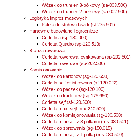
Wózek do trumien 3-półkowy (sa-003.500)
Wózek do trumien 2-półkowy (sa-002.500)
Logistyka imprez masowych
Paleta do stołów i ławek (sl-235.501)
Hurtownie budowlane i ogrodnicze
Corlettina (sp-180.000)
Corletta Quadro (sp-120.513)
Branża rowerowa
Corletta rowerowa, cynkowana (sp-202.501)
Corletta rowerowa (sp-202.500)
Komisjonowanie
Wózek do kartonów (sg-120.650)
Corletta sejf osiatkowana (sf-120.022)
Wózek do paczek (sg-120.100)
Wózek do kartonów (sg-175.650)
Corletta sejf (sf-120.500)
Corletta maxi-sejf (mx-240.500)
Wózek do komisjonowania (sg-180.500)
Corletta mini-sejf z 3 półkami (ms-080.501)
Wózek do sortowania (sg-150.015)
Corletta mini-sejf z 1 półką (ms-080.500)