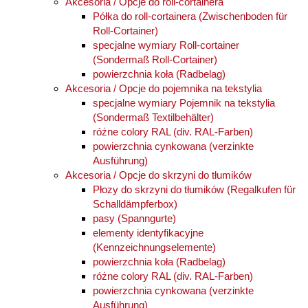
Akcesoria / Opcje do roll-cortainera
Półka do roll-cortainera (Zwischenboden für
Roll-Cortainer)
specjalne wymiary Roll-cortainer
(Sondermaß Roll-Cortainer)
powierzchnia koła (Radbelag)
Akcesoria / Opcje do pojemnika na tekstylia
specjalne wymiary Pojemnik na tekstylia
(Sondermaß Textilbehälter)
różne colory RAL (div. RAL-Farben)
powierzchnia cynkowana (verzinkte
Ausführung)
Akcesoria / Opcje do skrzyni do tłumików
Płozy do skrzyni do tłumików (Regalkufen für
Schalldämpferbox)
pasy (Spanngurte)
elementy identyfikacyjne
(Kennzeichnungselemente)
powierzchnia koła (Radbelag)
różne colory RAL (div. RAL-Farben)
powierzchnia cynkowana (verzinkte
Ausführung)