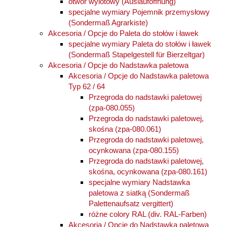
otwór wylotowy (Auslauföffnung)
specjalne wymiary Pojemnik przemysłowy
(Sondermaß Agrarkiste)
Akcesoria / Opcje do Paleta do stołów i ławek
specjalne wymiary Paleta do stołów i ławek
(Sondermaß Stapelgestell für Bierzeltgar)
Akcesoria / Opcje do Nadstawka paletowa
Akcesoria / Opcje do Nadstawka paletowa
Typ 62 / 64
Przegroda do nadstawki paletowej
(zpa-080.055)
Przegroda do nadstawki paletowej,
skośna (zpa-080.061)
Przegroda do nadstawki paletowej,
ocynkowana (zpa-080.155)
Przegroda do nadstawki paletowej,
skośna, ocynkowana (zpa-080.161)
specjalne wymiary Nadstawka
paletowa z siatką (Sondermaß
Palettenaufsatz vergittert)
różne colory RAL (div. RAL-Farben)
Akcesoria / Opcje do Nadstawka paletowa