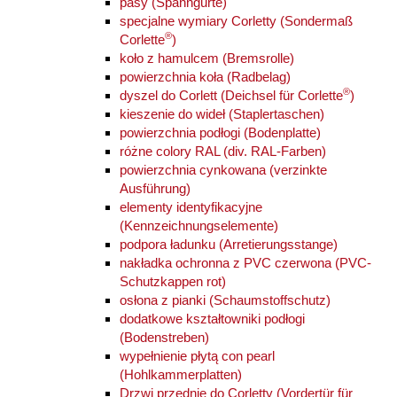
pasy (Spanngurte)
specjalne wymiary Corletty (Sondermaß
®
Corlette
)
koło z hamulcem (Bremsrolle)
powierzchnia koła (Radbelag)
®
dyszel do Corlett (Deichsel für Corlette
)
kieszenie do wideł (Staplertaschen)
powierzchnia podłogi (Bodenplatte)
różne colory RAL (div. RAL-Farben)
powierzchnia cynkowana (verzinkte
Ausführung)
elementy identyfikacyjne
(Kennzeichnungselemente)
podpora ładunku (Arretierungsstange)
nakładka ochronna z PVC czerwona (PVC-
Schutzkappen rot)
osłona z pianki (Schaumstoffschutz)
dodatkowe kształtowniki podłogi
(Bodenstreben)
wypełnienie płytą con pearl
(Hohlkammerplatten)
Drzwi przednie do Corletty (Vordertür für