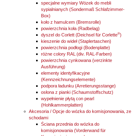
specjalne wymiary Wózek do mebli
sypialnianych (Sondermaß Schlafzimmer-
Box)
koło z hamulcem (Bremsrolle)
powierzchnia koła (Radbelag)
®
dyszel do Corlett (Deichsel für Corlette
)
kieszenie do wideł (Staplertaschen)
powierzchnia podłogi (Bodenplatte)
różne colory RAL (div. RAL-Farben)
powierzchnia cynkowana (verzinkte
Ausführung)
elementy identyfikacyjne
(Kennzeichnungselemente)
podpora ładunku (Arretierungsstange)
osłona z pianki (Schaumstoffschutz)
wypełnienie płytą con pearl
(Hohlkammerplatten)
Akcesoria / Opcje do wózka do komisjonowania, ze
schodami
Ściana przednia do wózka do
komisjonowania (Vorderwand für