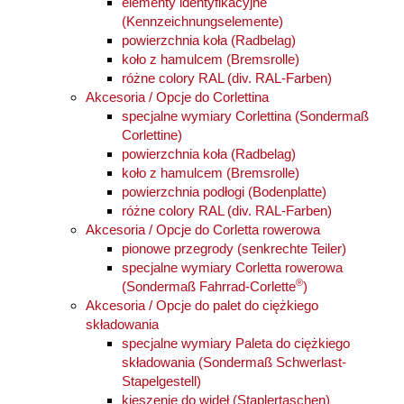
elementy identyfikacyjne
(Kennzeichnungselemente)
powierzchnia koła (Radbelag)
koło z hamulcem (Bremsrolle)
różne colory RAL (div. RAL-Farben)
Akcesoria / Opcje do Corlettina
specjalne wymiary Corlettina (Sondermaß
Corlettine)
powierzchnia koła (Radbelag)
koło z hamulcem (Bremsrolle)
powierzchnia podłogi (Bodenplatte)
różne colory RAL (div. RAL-Farben)
Akcesoria / Opcje do Corletta rowerowa
pionowe przegrody (senkrechte Teiler)
specjalne wymiary Corletta rowerowa
®
(Sondermaß Fahrrad-Corlette
)
Akcesoria / Opcje do palet do ciężkiego
składowania
specjalne wymiary Paleta do ciężkiego
składowania (Sondermaß Schwerlast-
Stapelgestell)
kieszenie do wideł (Staplertaschen)