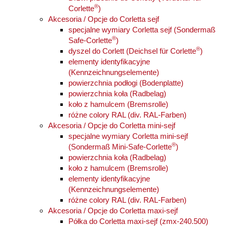
®
Corlette
)
Akcesoria / Opcje do Corletta sejf
specjalne wymiary Corletta sejf (Sondermaß
®
Safe-Corlette
)
®
dyszel do Corlett (Deichsel für Corlette
)
elementy identyfikacyjne
(Kennzeichnungselemente)
powierzchnia podłogi (Bodenplatte)
powierzchnia koła (Radbelag)
koło z hamulcem (Bremsrolle)
różne colory RAL (div. RAL-Farben)
Akcesoria / Opcje do Corletta mini-sejf
specjalne wymiary Corletta mini-sejf
®
(Sondermaß Mini-Safe-Corlette
)
powierzchnia koła (Radbelag)
koło z hamulcem (Bremsrolle)
elementy identyfikacyjne
(Kennzeichnungselemente)
różne colory RAL (div. RAL-Farben)
Akcesoria / Opcje do Corletta maxi-sejf
Półka do Corletta maxi-sejf (zmx-240.500)