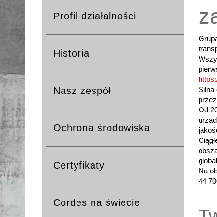
z
Profil działalności
Grupa
trans
Historia
Wszys
pierw
https:
Silna
Nasz zespół
przez
Od 20
urząd
Ochrona środowiska
jakośc
Ciągł
obsza
globa
Certyfikaty
Na ob
44 70
Cordes na świecie
Tw