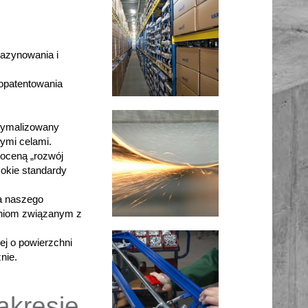
azynowania i
 opatentowania
optymalizowany
ymi celami.
 oceną „rozwój
okie standardy
wa naszego
aniom związanym z
ej o powierzchni
nie.
akresie