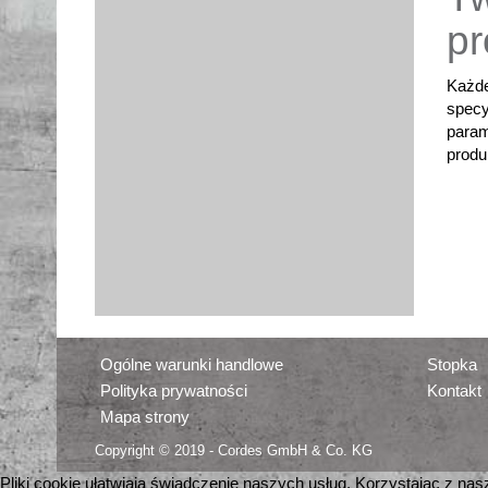
pr
Każde
specy
param
produ
Ogólne warunki handlowe
Stopka
Polityka prywatności
Kontakt
Mapa strony
Copyright © 2019 - Cordes GmbH & Co. KG
Pliki cookie ułatwiają świadczenie naszych usług. Korzystając z na