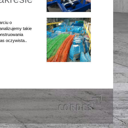
rciu o
analizujemy takie
onstruowania
nas oczywista..