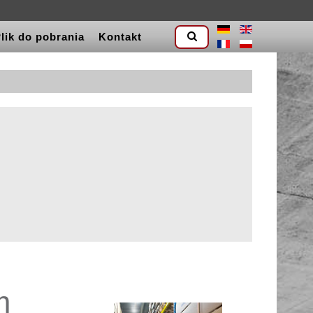
lik do pobrania
Kontakt
m