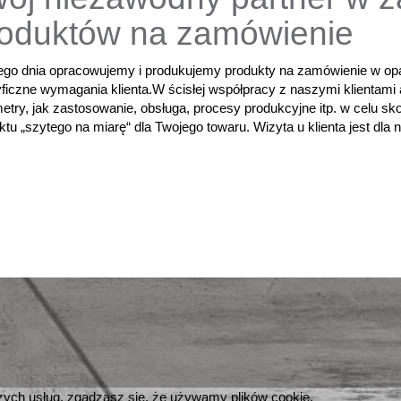
oduktów na zamówienie
go dnia opracowujemy i produkujemy produkty na zamówienie w opa
ficzne wymagania klienta.W ścisłej współpracy z naszymi klientami 
etry, jak zastosowanie, obsługa, procesy produkcyjne itp. w celu sk
ktu „szytego na miarę“ dla Twojego towaru. Wizyta u klienta jest dla 
szych usług, zgadzasz się, że używamy plików cookie.