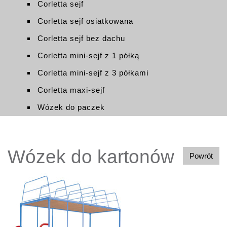
Corletta sejf
Corletta sejf osiatkowana
Corletta sejf bez dachu
Corletta mini-sejf z 1 półką
Corletta mini-sejf z 3 półkami
Corletta maxi-sejf
Wózek do paczek
Wózek do kartonów
Powrót