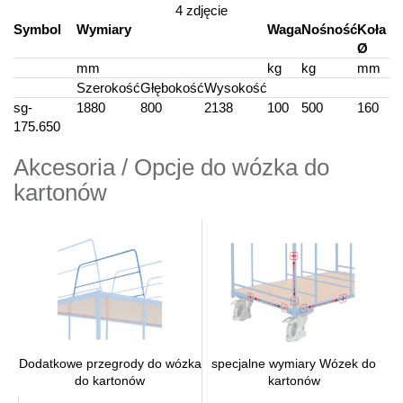
4 zdjęcie
Symbol
Wymiary
Waga
Nośność
Koła
Ø
mm
kg
kg
mm
Szerokość
Głębokość
Wysokość
sg-
1880
800
2138
100
500
160
175.650
Akcesoria / Opcje do wózka do
kartonów
specjalne wymiary Wózek do
Dodatkowe przegrody do wózka
kartonów
do kartonów