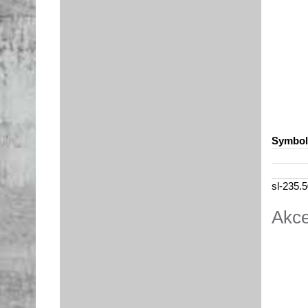
Symbol
sl-235.
Akce