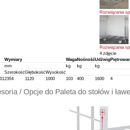
Rozwiązania sp
Rozwiązania sp
4 zdjęcie
Wymiary
Waga
Nośność
Udźwig
Piętrowan
mm
kg
kg
kg
Szerokość
Głębokość
Wysokość
501
2354
1120
1000
103
400
1600
4
soria / Opcje do Paleta do stołów i ław