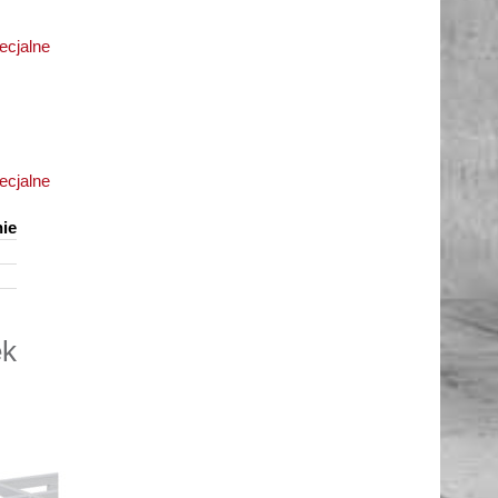
ecjalne
ecjalne
ie
ek