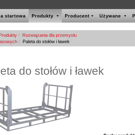
a startowa
Produkty
Producent
Używane
P
Produkty
Rozwiązania dla przemysłu
masowych
Paleta do stołów i ławek
eta do stołów i ławek