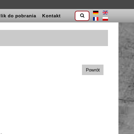
lik do pobrania
Kontakt
Powrót