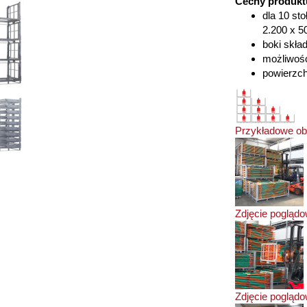
Cechy produkt
dla 10 sto
2.200 x 5
boki skła
możliwość
powierzc
Przykładowe ob
Zdjęcie pogląd
Zdjęcie pogląd