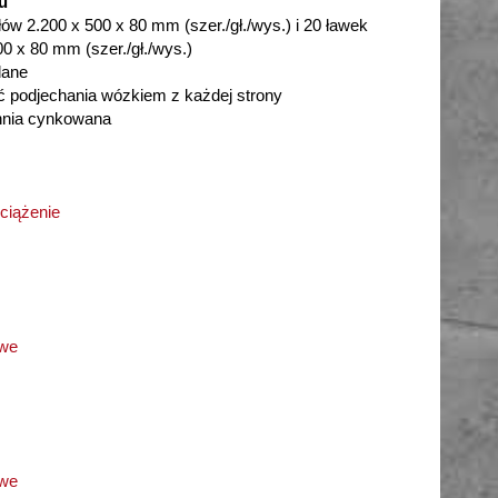
u
łów 2.200 x 500 x 80 mm (szer./gł./wys.) i 20 ławek
00 x 80 mm (szer./gł./wys.)
dane
 podjechania wózkiem z każdej strony
hnia cynkowana
ciążenie
owe
owe