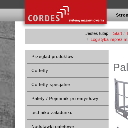
Stron
Jesteś tutaj:
Start
Logistyka imprez 
Przegląd produktów
Pal
Corletty
Corletty specjalne
Palety / Pojemnik przemysłowy
technika załadunku
Nadstawki paletowe