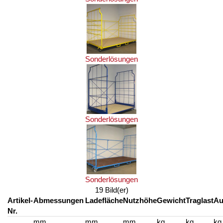
Sonderlösungen
Sonderlösungen
Sonderlösungen
19 Bild(er)
Artikel-
Abmessungen
Ladefläche
Nutzhöhe
Gewicht
Traglast
Au
Nr.
mm
mm
mm
kg
kg
kg