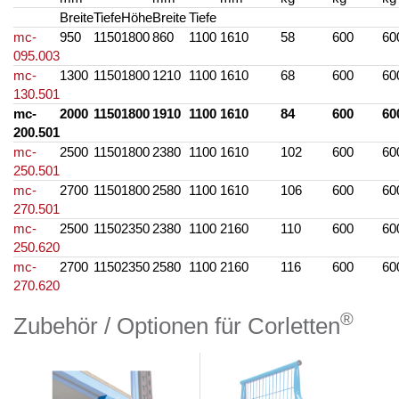
Breite
Tiefe
Höhe
Breite
Tiefe
mc-
950
1150
1800
860
1100
1610
58
600
60
095.003
mc-
1300
1150
1800
1210
1100
1610
68
600
60
130.501
mc-
2000
1150
1800
1910
1100
1610
84
600
60
200.501
mc-
2500
1150
1800
2380
1100
1610
102
600
60
250.501
mc-
2700
1150
1800
2580
1100
1610
106
600
60
270.501
mc-
2500
1150
2350
2380
1100
2160
110
600
60
250.620
mc-
2700
1150
2350
2580
1100
2160
116
600
60
270.620
®
Zubehör / Optionen für Corletten