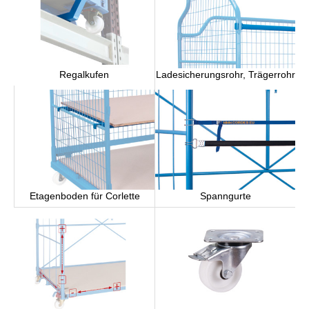
Ladesicherungsrohr, Trägerrohr
Regalkufen
Etagenboden für Corlette
Spanngurte