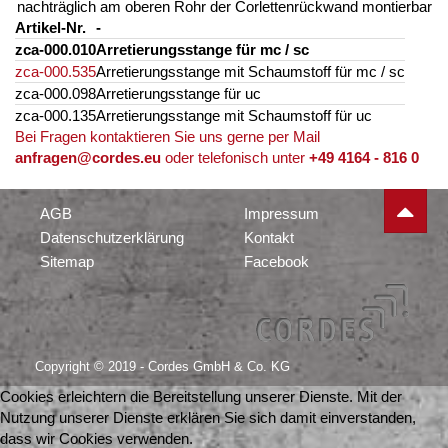
nachträglich am oberen Rohr der Corlettenrückwand montierbar
Artikel-Nr.
-
zca-000.010
Arretierungsstange für mc / sc
zca-000.535
Arretierungsstange mit Schaumstoff für mc / sc
zca-000.098
Arretierungsstange für uc
zca-000.135
Arretierungsstange mit Schaumstoff für uc
Bei Fragen kontaktieren Sie uns gerne per Mail
anfragen@cordes.eu
oder telefonisch unter
+49 4164 - 816 0
AGB
Impressum
Datenschutzerklärung
Kontakt
Sitemap
Facebook
Copyright © 2019 - Cordes GmbH & Co. KG
Cookies erleichtern die Bereitstellung unserer Dienste. Mit der
Nutzung unserer Dienste erklären Sie sich damit einverstanden,
dass wir Cookies verwenden.