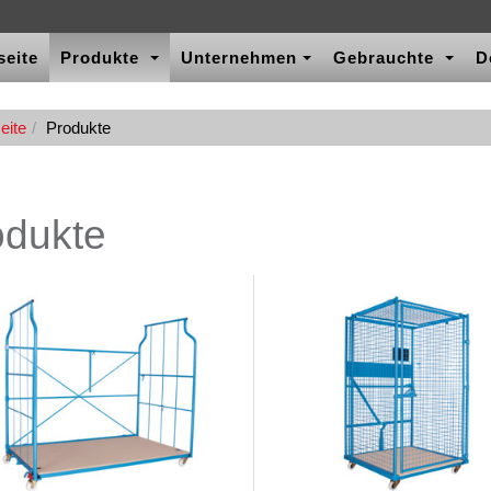
seite
Produkte
Unternehmen
Gebrauchte
D
eite
Produkte
odukte