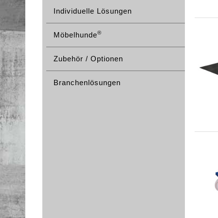
Individuelle Lösungen
®
Möbelhunde
Zubehör / Optionen
Branchenlösungen