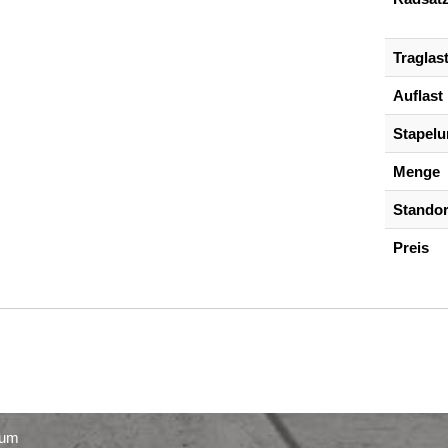
Traglas
Auflast
Stapel
Menge
Standor
Preis
sum