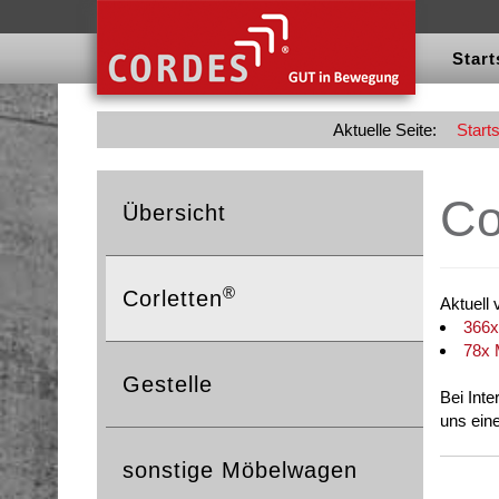
Start
Aktuelle Seite:
Starts
Co
Übersicht
®
Corletten
Aktuell 
366x
78x 
Gestelle
Bei Int
uns ein
sonstige Möbelwagen