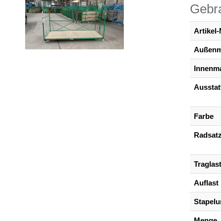
Gebra
Artikel-
Außen
Innenm
Ausstat
Farbe
Radsat
Traglas
Auflast
Stapel
Menge