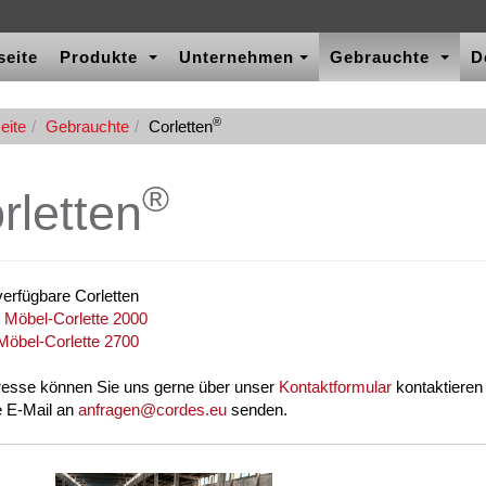
seite
Produkte
Unternehmen
Gebrauchte
D
®
eite
Gebrauchte
Corletten
®
rletten
verfügbare Corletten
 Möbel-Corlette 2000
Möbel-Corlette 2700
eresse können Sie uns gerne über unser
Kontaktformular
kontaktieren
e E-Mail an
anfragen@cordes.eu
senden.