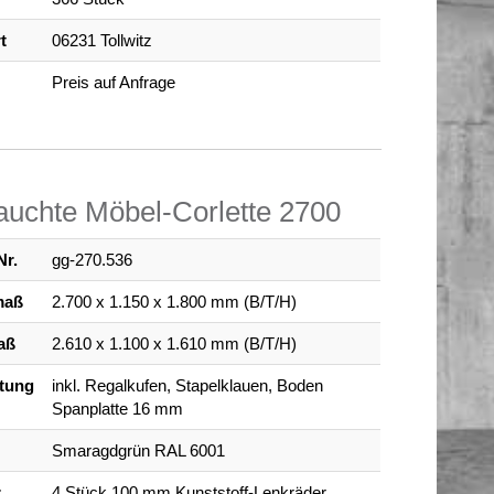
t
06231 Tollwitz
Preis auf Anfrage
uchte Möbel-Corlette 2700
Nr.
gg-270.536
maß
2.700 x 1.150 x 1.800 mm (B/T/H)
aß
2.610 x 1.100 x 1.610 mm (B/T/H)
tung
inkl. Regalkufen, Stapelklauen, Boden
Spanplatte 16 mm
Smaragdgrün RAL 6001
z
4 Stück 100 mm Kunststoff-Lenkräder,