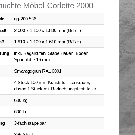
uchte Möbel-Corlette 2000
Nr.
gg-200.536
maß
2.000 x 1.150 x 1.800 mm (B/T/H)
aß
1.910 x 1.100 x 1.610 mm (B/T/H)
tung
inkl. Regalkufen, Stapelklauen, Boden
Spanplatte 16 mm
Smaragdgrün RAL 6001
z
4 Stück 100 mm Kunststoff-Lenkräder,
davon 1 Stück mit Radrichtungsfeststeller
t
600 kg
600 kg
ung
3-fach stapelbar
366 Stück