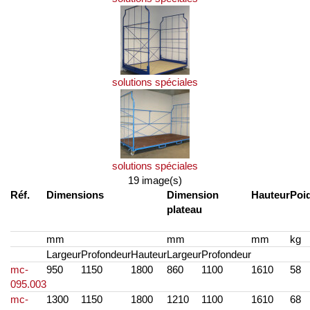
solutions spéciales
solutions spéciales
19 image(s)
Réf.
Dimensions
Dimension
Hauteur
Poi
plateau
mm
mm
mm
kg
Largeur
Profondeur
Hauteur
Largeur
Profondeur
mc-
950
1150
1800
860
1100
1610
58
095.003
mc-
1300
1150
1800
1210
1100
1610
68