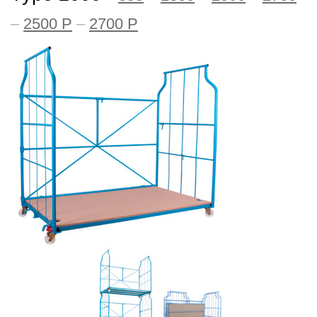
–
2500 P
–
2700 P