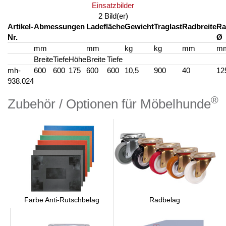
Einsatzbilder
2 Bild(er)
Artikel-
Abmessungen
Ladefläche
Gewicht
Traglast
Radbreite
Ra
Nr.
Ø
mm
mm
kg
kg
mm
m
Breite
Tiefe
Höhe
Breite
Tiefe
mh-
600
600
175
600
600
10,5
900
40
12
938.024
®
Zubehör / Optionen für Möbelhunde
Radbelag
Farbe Anti-Rutschbelag