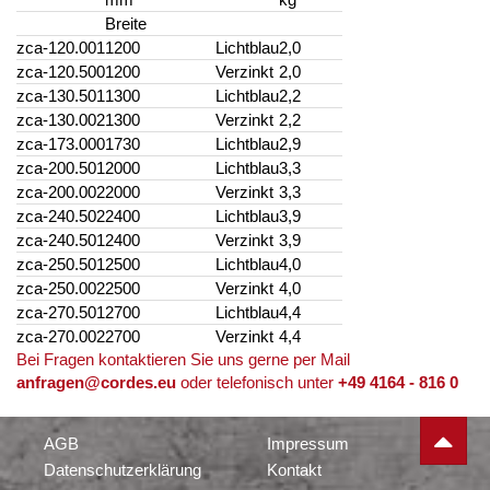
Breite
zca-120.001
1200
Lichtblau
2,0
zca-120.500
1200
Verzinkt
2,0
zca-130.501
1300
Lichtblau
2,2
zca-130.002
1300
Verzinkt
2,2
zca-173.000
1730
Lichtblau
2,9
zca-200.501
2000
Lichtblau
3,3
zca-200.002
2000
Verzinkt
3,3
zca-240.502
2400
Lichtblau
3,9
zca-240.501
2400
Verzinkt
3,9
zca-250.501
2500
Lichtblau
4,0
zca-250.002
2500
Verzinkt
4,0
zca-270.501
2700
Lichtblau
4,4
zca-270.002
2700
Verzinkt
4,4
Bei Fragen kontaktieren Sie uns gerne per Mail
anfragen@cordes.eu
oder telefonisch unter
+49 4164 - 816 0
AGB
Impressum
Datenschutzerklärung
Kontakt