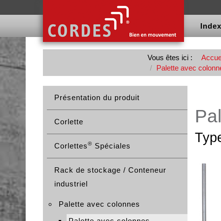
Inde
Vous êtes ici :
Accue
Palette avec colonn
Présentation du produit
Pal
Corlette
Typ
®
Corlettes
Spéciales
Rack de stockage / Conteneur
industriel
Palette avec colonnes
Palette avec colonnes