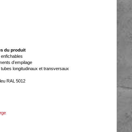
es du produit
 enfichables
ments d'empilage
 tubes longitudinaux et transversaux
bleu RAL 5012
rge