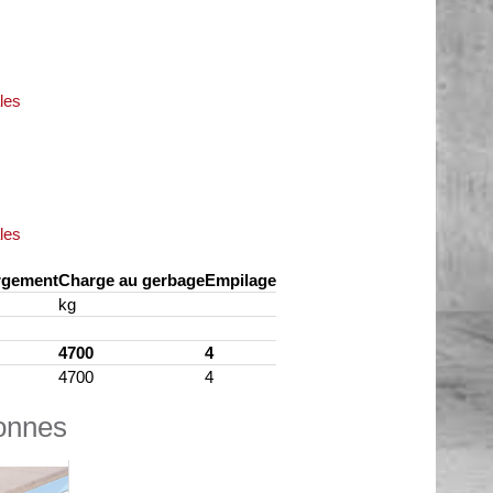
les
les
rgement
Charge au gerbage
Empilage
kg
4700
4
4700
4
lonnes