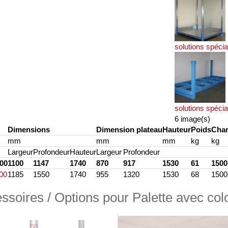
solutions spécia
solutions spécia
6 image(s)
Dimensions
Dimension plateau
Hauteur
Poids
Cha
mm
mm
mm
kg
kg
Largeur
Profondeur
Hauteur
Largeur
Profondeur
000
1100
1147
1740
870
917
1530
61
1500
000
1185
1550
1740
955
1320
1530
68
1500
ssoires / Options pour Palette avec co