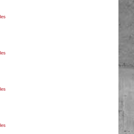
les
les
les
les