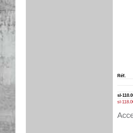
Réf.
sl-110.
sl-118.
Acce