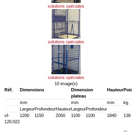
solutions spéciales
solutions spéciales
solutions spéciales
10 image(s)
Réf.
Dimensions
Dimension
Hauteur
Poi
plateau
mm
mm
mm
kg
Largeur
Profondeur
Hauteur
Largeur
Profondeur
sf-
1200
1150
2050
1100
1100
1840
138
120.022